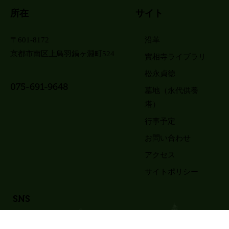
所在
サイト
〒601-8172
沿革
京都市南区上鳥羽鍋ヶ淵町524
實相寺ライブラリ
松永貞徳
075-691-9648
墓地（永代供養
塔）
行事予定
お問い合わせ
アクセス
サイトポリシー
SNS