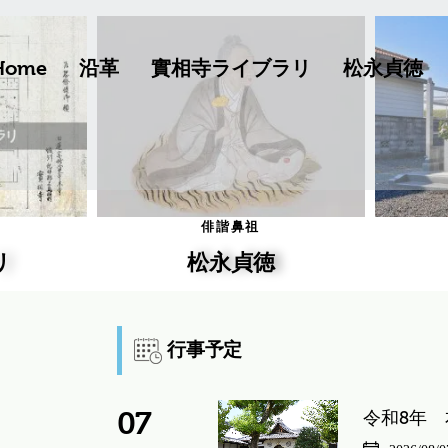
Home
沿革
實相寺ライブラリ
松永貞徳
俳諧鼻祖
リ
松永貞徳
行事予定
07
令和8年