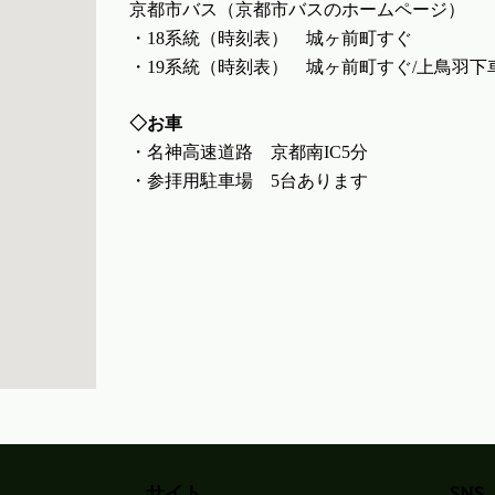
京都市バス（
京都市バスのホームページ
）
・18系統（
時刻表
） 城ヶ前町すぐ
・19系統（
時刻表
） 城ヶ前町すぐ/上鳥羽下
◇お車
・名神高速道路 京都南IC5分
・参拝用駐車場 5台あります
サイト
SNS