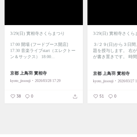
3/29(日) 實相寺さくらまつり
3/29(日) 實相寺さく
17:00 開場 (フードブース開店]
３/２９(日)から３日
17:30 音楽ライブstart（エレクトー
題を授与します。
右が
ン＆サックス）
18:00...
が書き置きです。
時間
京都 上鳥羽 實相寺
京都 上鳥羽 實相寺
kyoto_jissouji
2026/03/28 17:29
kyoto_jissouji
2026/03/27 1
38
0
51
0