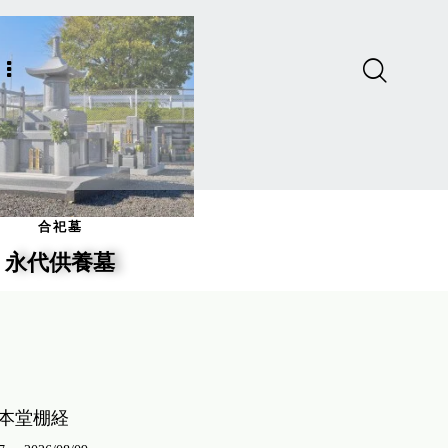
合祀墓
永代供養墓
 本堂棚経