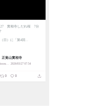
.03.27 實相寺しだれ桜 7分
す
日（日）に「第4回...
 正覚山實相寺
kamitoba.jissouji
2026/03/27 07:54
0
0