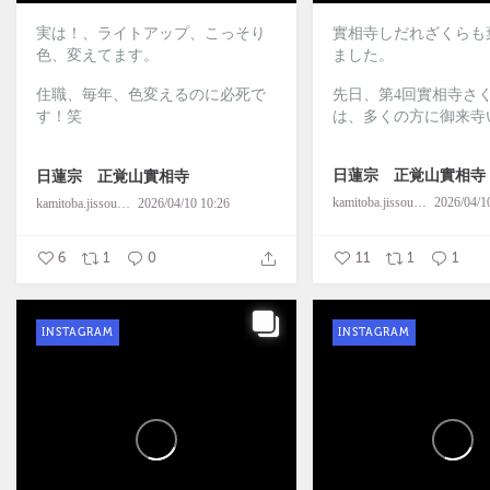
実は！、ライトアップ、こっそり
實相寺しだれざくらも
色、変えてます。
ました。
住職、毎年、色変えるのに必死で
先日、第4回實相寺さ
す！笑
は、多くの方に御来寺い
日蓮宗 正覚山實相寺
日蓮宗 正覚山實相寺
kamitoba.jissouji
2026/04/1
kamitoba.jissouji
2026/04/10 10:26
6
1
0
11
1
1
INSTAGRAM
INSTAGRAM