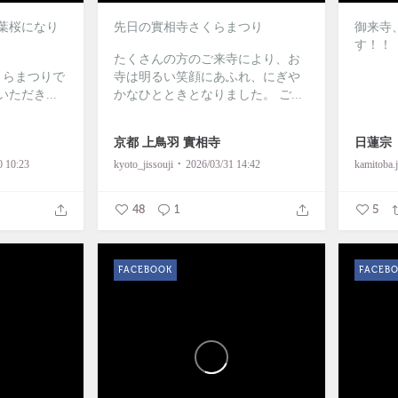
葉桜になり
先日の實相寺さくらまつり
御来寺
す！！
たくさんの方のご来寺により、お
くらまつりで
寺は明るい笑顔にあふれ、にぎや
ただき...
かなひとときとなりました。
ご...
京都 上鳥羽 實相寺
日蓮宗
0 10:23
kyoto_jissouji
2026/03/31 14:42
48
1
5
FACEBOOK
FACEB