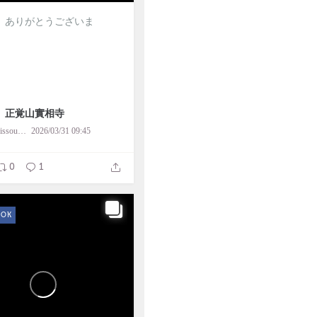
、ありがとうございま
 正覚山實相寺
kamitoba.jissouji
2026/03/31 09:45
0
1
OOK