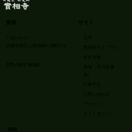
所在
サイト
〒601-8172
沿革
京都市南区上鳥羽鍋ヶ淵町524
實相寺ライブラリ
松永貞徳
075-691-9648
墓地（永代供養
塔）
行事予定
お問い合わせ
アクセス
サイトポリシー
SNS