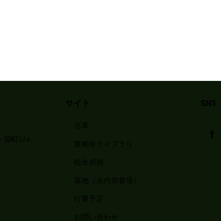
サイト
SNS
沿革
淵町524
實相寺ライブラリ
松永貞徳
墓地（永代供養塔）
行事予定
お問い合わせ