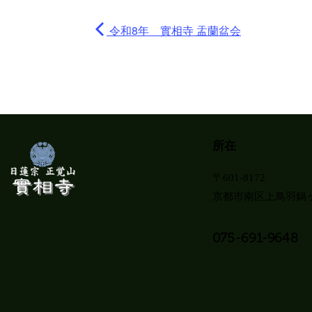
令和8年 實相寺 盂蘭盆会
所在
〒601-8172
京都市南区上鳥羽鍋ヶ
075-691-9648