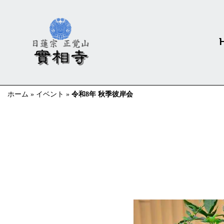
ホーム
»
イベント
»
令和8年 秋季彼岸会