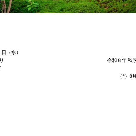
３日（水）
り
令和８年 秋
て
（*）8