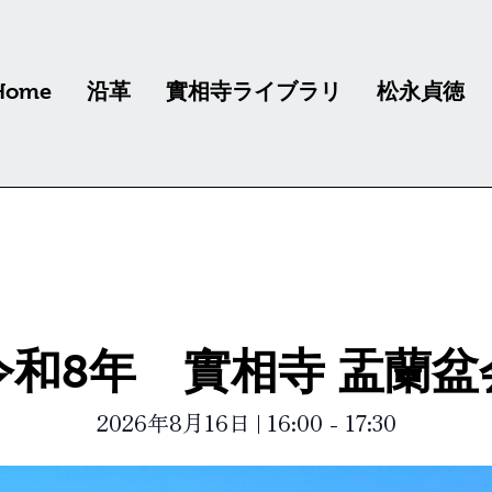
Home
沿革
實相寺ライブラリ
松永貞徳
令和8年 實相寺 盂蘭盆
2026年8月16日
|
16:00
-
17:30