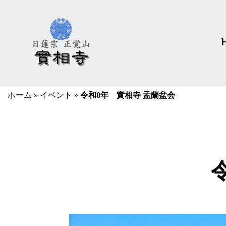
ホーム
»
イベント
»
令和8年 實相寺 盂蘭盆会