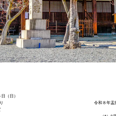
６日（日）
り
令和８年盂
て