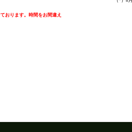
（*）8
しております。時間をお間違え