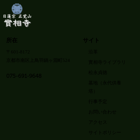
所在
サイト
〒601-8172
沿革
京都市南区上鳥羽鍋ヶ淵町524
實相寺ライブラリ
松永貞徳
075-691-9648
墓地（永代供養
塔）
行事予定
お問い合わせ
アクセス
サイトポリシー