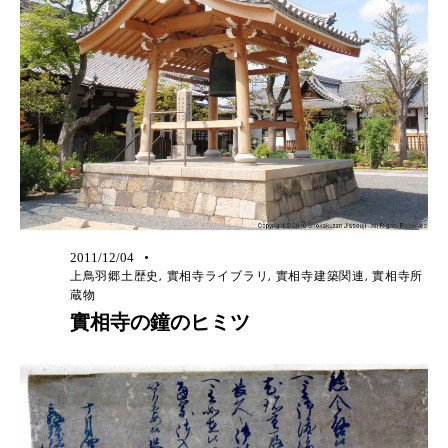
2011/12/04
上鳥羽郷土歴史
,
實相寺ライブラリ
,
實相寺建築関連
,
實相寺所
蔵物
實相寺の鐘のヒミツ