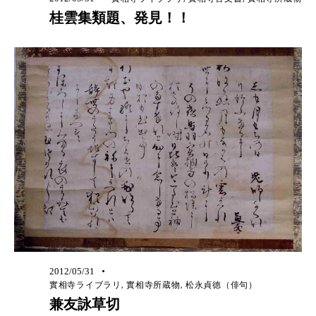
桂雲集類題、発見！！
2012/05/31
實相寺ライブラリ
,
實相寺所蔵物
,
松永貞徳（俳句）
兼友詠草切