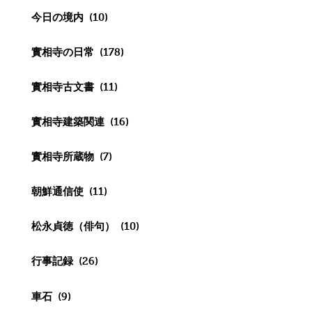
今日の境内
(10)
實相寺の日常
(178)
實相寺古文書
(11)
實相寺建築関連
(16)
實相寺所蔵物
(7)
朝鮮通信使
(11)
松永貞徳（俳句）
(10)
行事記録
(26)
車石
(9)