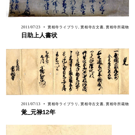
2011/07/23
實相寺ライブラリ
,
實相寺古文書
,
實相寺所蔵物
日助上人書状
2011/07/13
實相寺ライブラリ
,
實相寺古文書
,
實相寺所蔵物
覚_元禄12年