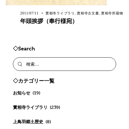
2011/07/11
實相寺ライブラリ
,
實相寺古文書
,
實相寺所蔵物
年頭挨拶（奉行様宛）
◇Search
◇カテゴリー一覧
お知らせ
(19)
實相寺ライブラリ
(239)
上鳥羽郷土歴史
(8)