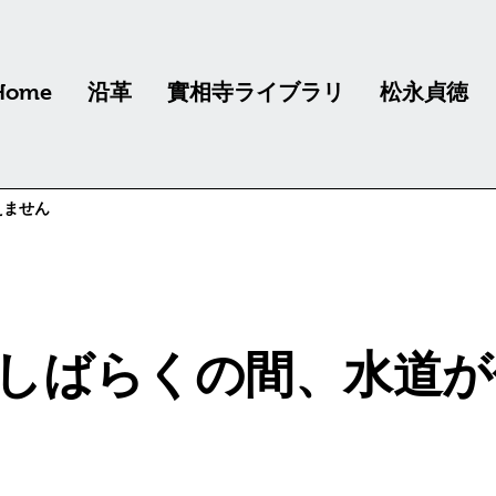
Home
沿革
實相寺ライブラリ
松永貞徳
えません
）しばらくの間、水道