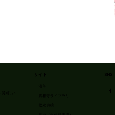
サイト
SNS
沿革
淵町524
實相寺ライブラリ
松永貞徳
墓地（永代供養塔）