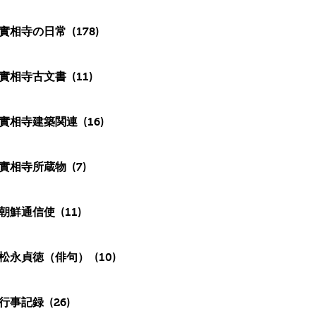
實相寺の日常
(178)
實相寺古文書
(11)
實相寺建築関連
(16)
實相寺所蔵物
(7)
朝鮮通信使
(11)
松永貞徳（俳句）
(10)
行事記録
(26)