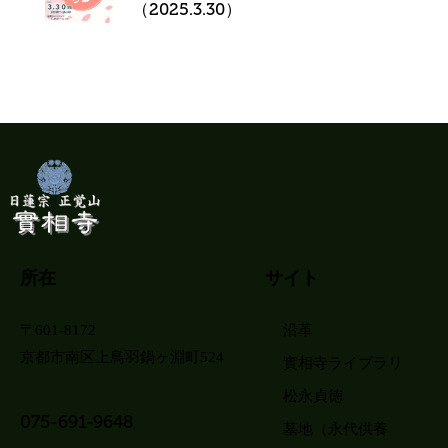
（2025.3.30）
所在
サイト
〒601-8172
沿革
京都市南区上鳥羽鍋ヶ淵町524
實相寺ライブラリ
松永貞徳
075-691-9648
墓地（永代供養