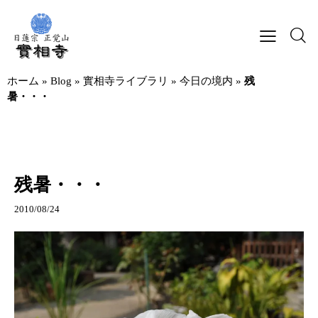
ホーム
»
Blog
»
實相寺ライブラリ
»
今日の境内
»
残
暑・・・
今日の境内
實相寺の日常
残暑・・・
2010/08/24