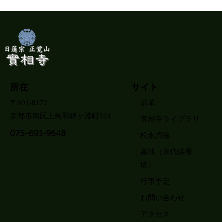
所在
サイト
〒601-8172
沿革
京都市南区上鳥羽鍋ヶ淵町524
實相寺ライブラリ
075-691-9648
松永貞徳
墓地（永代供養
塔）
行事予定
お問い合わせ
アクセス