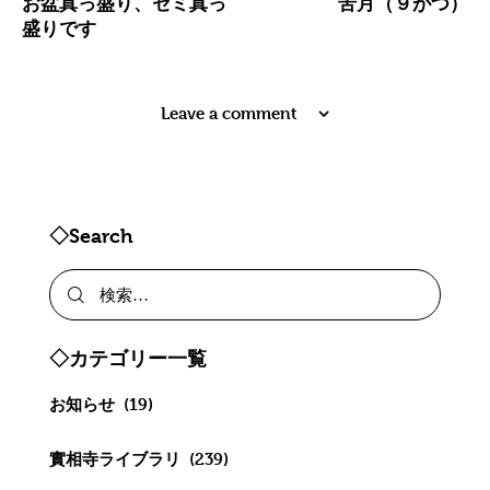
お盆真っ盛り、セミ真っ
苦月（９がつ）
盛りです
Leave a comment
◇Search
◇カテゴリー一覧
お知らせ
(19)
實相寺ライブラリ
(239)