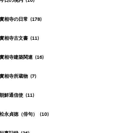
今日の境内
(10)
實相寺の日常
(178)
實相寺古文書
(11)
實相寺建築関連
(16)
實相寺所蔵物
(7)
朝鮮通信使
(11)
松永貞徳（俳句）
(10)