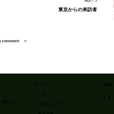
NEXT
東京からの来訪者
 a comment
サイト
SNS
沿革
淵町524
實相寺ライブラリ
松永貞徳