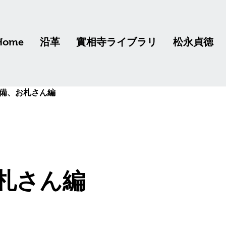
Home
沿革
實相寺ライブラリ
松永貞徳
備、お札さん編
札さん編