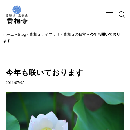
ホーム
»
Blog
»
實相寺ライブラリ
»
實相寺の日常
»
今年も咲いており
ます
實相寺の日常
今年も咲いております
2011/07/05