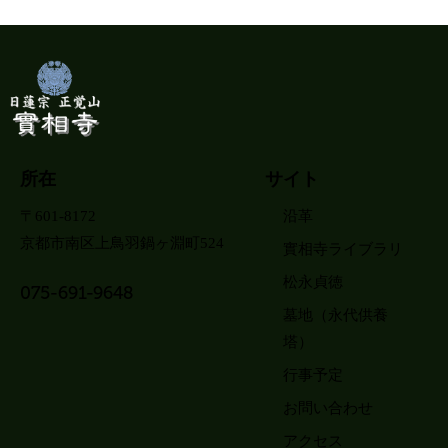
所在
サイト
〒601-8172
沿革
京都市南区上鳥羽鍋ヶ淵町524
實相寺ライブラリ
松永貞徳
075-691-9648
墓地（永代供養
塔）
行事予定
お問い合わせ
アクセス