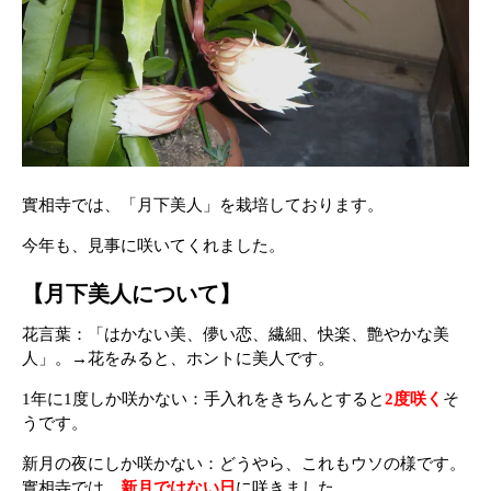
實相寺では、「月下美人」を栽培しております。
今年も、見事に咲いてくれました。
【月下美人について】
花言葉：「はかない美、儚い恋、繊細、快楽、艶やかな美
人」。→花をみると、ホントに美人です。
1年に1度しか咲かない：手入れをきちんとすると
2度咲く
そ
うです。
新月の夜にしか咲かない：どうやら、これもウソの様です。
實相寺では、
新月ではない日
に咲きました。