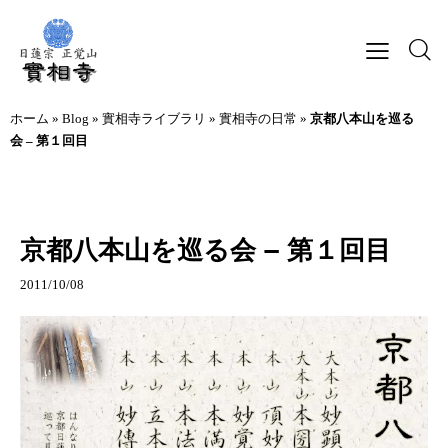
ホーム
»
Blog
»
實相寺ライブラリ
»
實相寺の日常
»
京都八本山を巡る
会 – 第１回目
實相寺の日常
京都八本山を巡る会 – 第１回目
2011/10/08