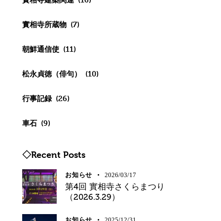
實相寺所蔵物
(7)
朝鮮通信使
(11)
松永貞徳（俳句）
(10)
行事記録
(26)
車石
(9)
◇Recent Posts
お知らせ
2026/03/17
第4回 實相寺さくらまつり
（2026.3.29）
お知らせ
2025/12/31