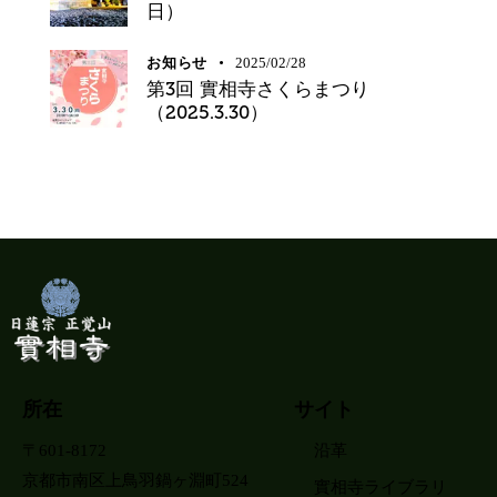
日）
お知らせ
2025/02/28
第3回 實相寺さくらまつり
（2025.3.30）
所在
サイト
〒601-8172
沿革
京都市南区上鳥羽鍋ヶ淵町524
實相寺ライブラリ