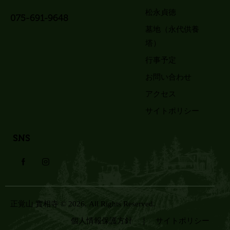
松永貞徳
075-691-9648
墓地（永代供養
塔）
行事予定
お問い合わせ
アクセス
サイトポリシー
SNS
正覚山 實相寺
© 2026. All Rights Reserved.
個人情報保護方針
｜
サイトポリシー