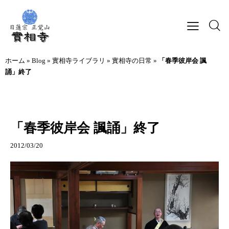
ホーム
»
Blog
»
實相寺ライブラリ
»
實相寺の日常
»
「春季彼岸会 諷
誦」終了
實相寺の日常
「春季彼岸会 諷誦」終了
2012/03/20