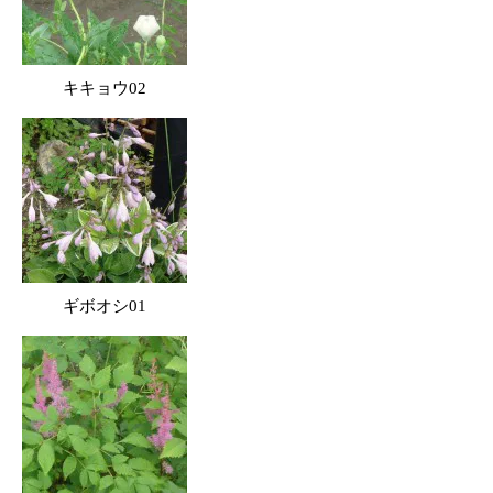
キキョウ02
ギボオシ01