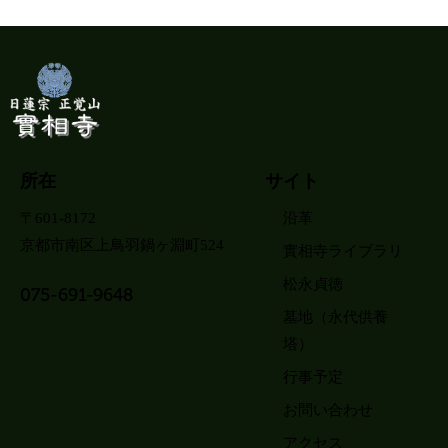
所在
サイト
〒601-8172
沿革
京都市南区上鳥羽鍋ヶ淵町524
實相寺ライブラリ
松永貞徳
075-691-9648
墓地（永代供養
塔）
行事予定
お問い合わせ
アクセス