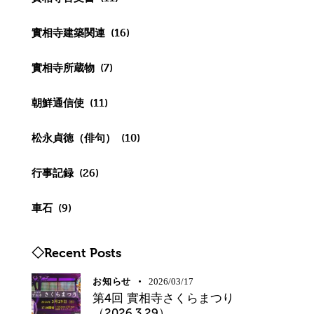
實相寺建築関連
(16)
實相寺所蔵物
(7)
朝鮮通信使
(11)
松永貞徳（俳句）
(10)
行事記録
(26)
車石
(9)
◇Recent Posts
お知らせ
2026/03/17
第4回 實相寺さくらまつり
（2026.3.29）