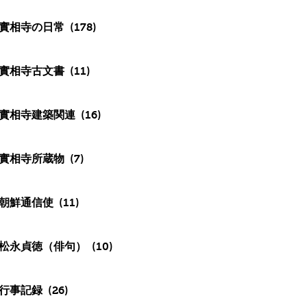
實相寺の日常
(178)
實相寺古文書
(11)
實相寺建築関連
(16)
實相寺所蔵物
(7)
朝鮮通信使
(11)
松永貞徳（俳句）
(10)
行事記録
(26)