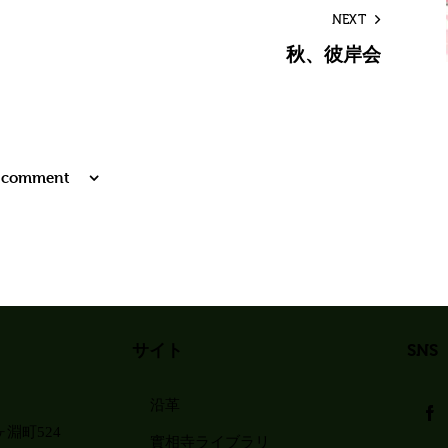
NEXT
秋、彼岸会
 comment
サイト
SNS
沿革
淵町524
實相寺ライブラリ