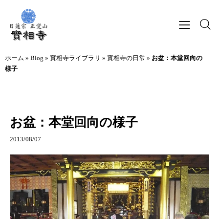
ホーム
»
Blog
»
實相寺ライブラリ
»
實相寺の日常
»
お盆：本堂回向の
様子
實相寺の日常
行事記録
お盆：本堂回向の様子
2013/08/07