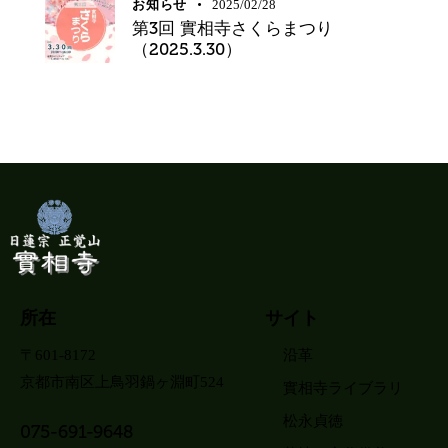
お知らせ
2025/02/28
第3回 實相寺さくらまつり
（2025.3.30）
所在
サイト
〒601-8172
沿革
京都市南区上鳥羽鍋ヶ淵町524
實相寺ライブラリ
松永貞徳
075-691-9648