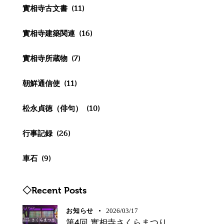
實相寺古文書
(11)
實相寺建築関連
(16)
實相寺所蔵物
(7)
朝鮮通信使
(11)
松永貞徳（俳句）
(10)
行事記録
(26)
車石
(9)
◇Recent Posts
お知らせ
2026/03/17
第4回 實相寺さくらまつり