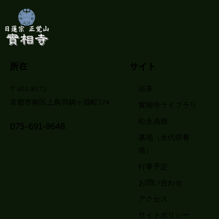
所在
サイト
〒601-8172
沿革
京都市南区上鳥羽鍋ヶ淵町524
實相寺ライブラリ
松永貞徳
075-691-9648
墓地（永代供養
塔）
行事予定
お問い合わせ
アクセス
サイトポリシー