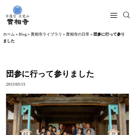
ホーム
»
Blog
»
實相寺ライブラリ
»
實相寺の日常
»
団参に行って参り
ました
實相寺の日常
行事記録
団参に行って参りました
2015/05/15