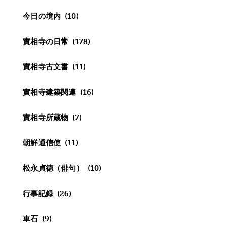
今日の境内
(10)
實相寺の日常
(178)
實相寺古文書
(11)
實相寺建築関連
(16)
實相寺所蔵物
(7)
朝鮮通信使
(11)
松永貞徳（俳句）
(10)
行事記録
(26)
車石
(9)